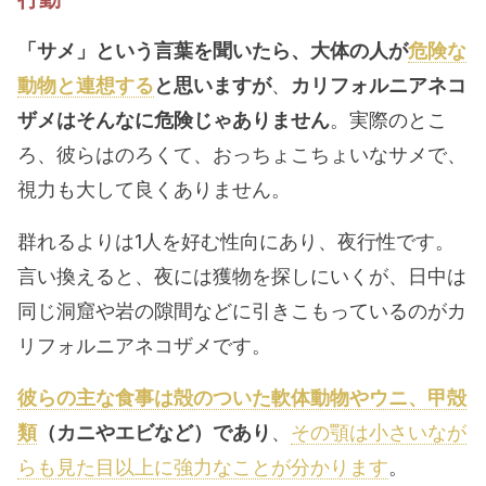
「サメ」という言葉を聞いたら、大体の人が
危険な
動物と連想する
と思いますが
、
カリフォルニアネコ
ザメはそんなに危険じゃありません
。実際のとこ
ろ、彼らはのろくて、おっちょこちょいなサメで、
視力も大して良くありません。
群れるよりは1人を好む性向にあり、夜行性です。
言い換えると、夜には獲物を探しにいくが、日中は
同じ洞窟や岩の隙間などに引きこもっているのがカ
リフォルニアネコザメです。
彼らの主な食事は殻のついた軟体動物やウニ、甲殻
類
（カニやエビなど）であり
、
その顎は小さいなが
らも見た目以上に強力なことが分かります
。