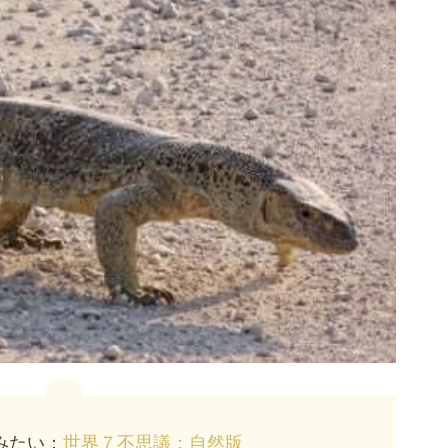
みたい：
世界７不思議：自然版