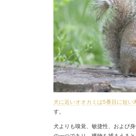
犬に近いオオカミは5番目に短い
す。
犬よりも嗅覚、敏捷性、および身
の一つであり、獲物を捕まえると