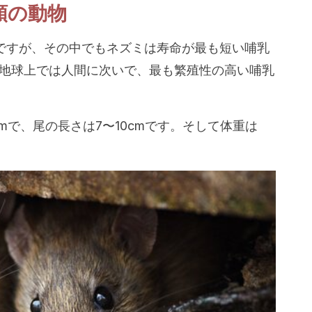
類の動物
ですが、その中でもネズミは寿命が最も短い哺乳
地球上では人間に次いで、最も繁殖性の高い哺乳
cmで、尾の長さは7〜10cmです。そして体重は