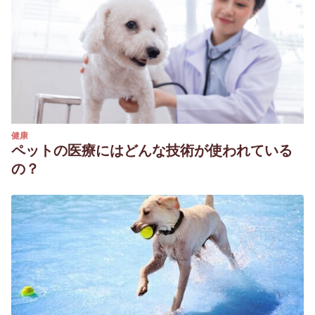
https://www.ridaa.unicen.edu.ar/xmlui/bitstream/handle/12
sequence=1&isAllowed=y
Mª del Mar Martín Calvo. Universidad Complutense de
Madrid. Coronavirus canino. Extraído de:
https://eprints.ucm.es/3206/1/T18331.pdf
健康
ペットの医療にはどんな技術が使われている
の？