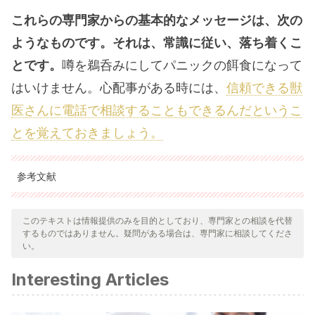
これらの専門家からの基本的なメッセージは、次の
ようなものです。それは、常識に従い、落ち着くこ
とです。
噂を鵜呑みにしてパニックの餌食になって
はいけません。心配事がある時には、
信頼できる獣
医さんに電話で相談することもできるんだというこ
とを覚えておきましょう。
参考文献
引用された全ての情報源は、品質、信頼性、時代性、および妥当
性を確保するために、私たちのチームによって綿密に審査されま
このテキストは情報提供のみを目的としており、専門家との相談を代替
するものではありません。疑問がある場合は、専門家に相談してくださ
した。この記事の参考文献は、学術的または科学的に正確で信頼
い。
性があると考えられています。
Interesting Articles
Gabriela Puente. Facultad de Ciencias Veterinarias. 2018.
Infección por coronavirus felino. Extraído de: